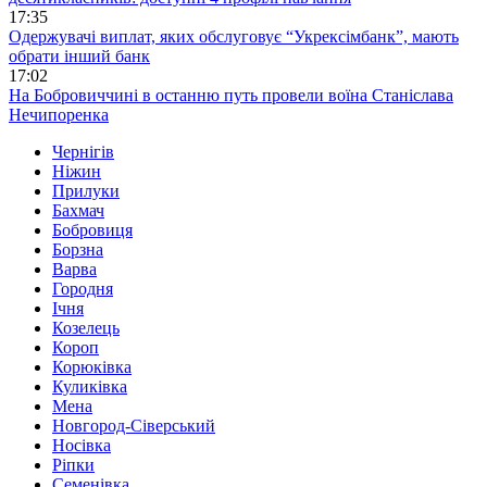
17:35
Одержувачі виплат, яких обслуговує “Укрексімбанк”, мають
обрати інший банк
17:02
На Бобровиччині в останню путь провели воїна Станіслава
Нечипоренка
Чернігів
Ніжин
Прилуки
Бахмач
Бобровиця
Борзна
Варва
Городня
Ічня
Козелець
Короп
Корюківка
Куликівка
Мена
Новгород-Сіверський
Носівка
Ріпки
Семенівка