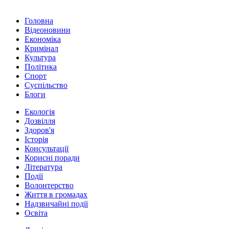
Головна
Відеоновини
Економіка
Кримінал
Культура
Політика
Спорт
Суспільство
Блоги
Екологія
Дозвілля
Здоров'я
Історія
Консультації
Корисні поради
Література
Події
Волонтерство
Життя в громадах
Надзвичайні події
Освіта