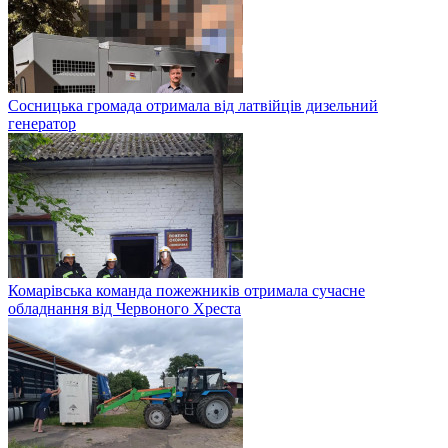
Сосницька громада отримала від латвійців дизельний
генератор
Комарівська команда пожежників отримала сучасне
обладнання від Червоного Хреста