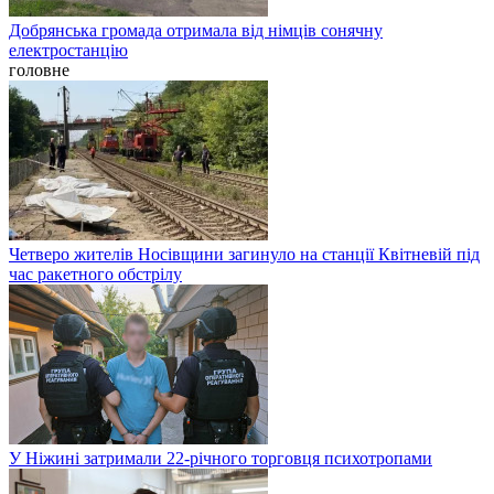
Добрянська громада отримала від німців сонячну
електростанцію
головне
Четверо жителів Носівщини загинуло на станції Квітневій під
час ракетного обстрілу
У Ніжині затримали 22-річного торговця психотропами