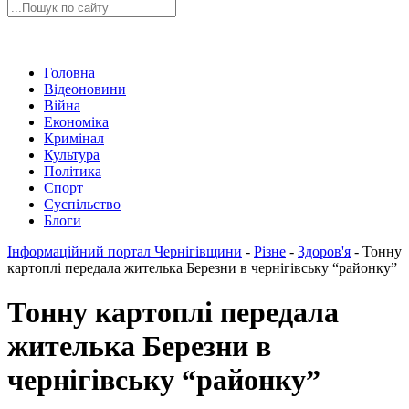
Головна
Відеоновини
Війна
Економіка
Кримінал
Культура
Політика
Спорт
Суспільство
Блоги
Інформаційний портал Чернігівщини
-
Різне
-
Здоров'я
-
Тонну
картоплі передала жителька Березни в чернігівську “районку”
Тонну картоплі передала
жителька Березни в
чернігівську “районку”