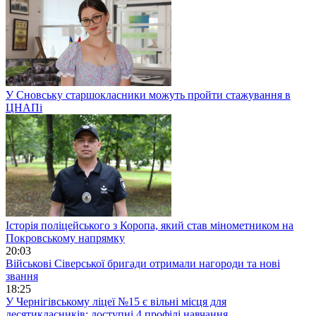
У Сновську старшокласники можуть пройти стажування в
ЦНАПі
Історія поліцейського з Коропа, який став мінометником на
Покровському напрямку
20:03
Військові Сіверської бригади отримали нагороди та нові
звання
18:25
У Чернігівському ліцеї №15 є вільні місця для
десятикласників: доступні 4 профілі навчання