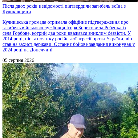
Після двох років невідомості підтвердили загибель воїна з
Куликівщини
Куликівська громада отримала офіційне підтвердження про
загибель військовослужбовця Ігоря Борисовича Ребенка із
села Горбове, котрий два роки вважався зниклим безвісти. У
2014 році, після початку російської агресії проти України, він
став на захист держави. Останнє бойове завдання виконував у
2024 році на Донеччині.
05 серпня 2026