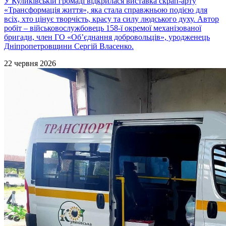
У Куликівській громаді відкрилася виставка скрап-арту
«Трансформація життя», яка стала справжньою подією для
всіх, хто цінує творчість, красу та силу людського духу. Автор
робіт – військовослужбовець 158-ї окремої механізованої
бригади, член ГО «Об’єднання добровольців», уродженець
Дніпропетровщини Сергій Власенко.
22 червня 2026