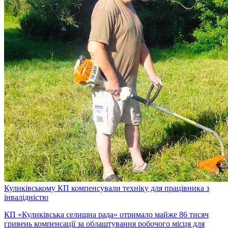
Куликівському КП компенсували техніку для працівника з
інвалідністю
КП «Куликівська селищна рада» отримало майже 86 тисяч
гривень компенсації за облаштування робочого місця для