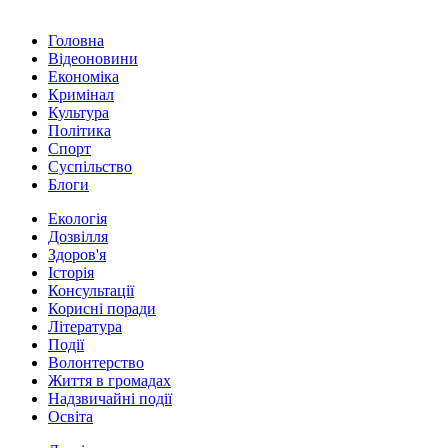
Головна
Відеоновини
Економіка
Кримінал
Культура
Політика
Спорт
Суспільство
Блоги
Екологія
Дозвілля
Здоров'я
Історія
Консультації
Корисні поради
Література
Події
Волонтерство
Життя в громадах
Надзвичайні події
Освіта