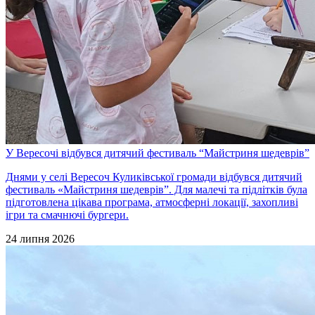
У Вересочі відбувся дитячий фестиваль “Майстриня шедеврів”
Днями у селі Вересоч Куликівської громади відбувся дитячий
фестиваль «Майстриня шедеврів”. Для малечі та підлітків була
підготовлена цікава програма, атмосферні локації, захопливі
ігри та смачнючі бургери.
24 липня 2026