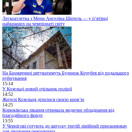
Легкоатлетка з Мени Ангеліна Шепель — у п’ятірці
найкращих на чемпіонаті світу
На Бахмаччині рятуватимуть Будинок Кочубея від подальшого
руйнування
15:14
У Козельці новий очільник поліції
14:52
Жителі Козельця ділилися своєю кров’ю
14:25
Корюківська лікарня отримала медичне обладнання від
благодійного фонду
13:55
У Чернігові готують до запуску третій лінійний прискорювач
для лікування онкохворих