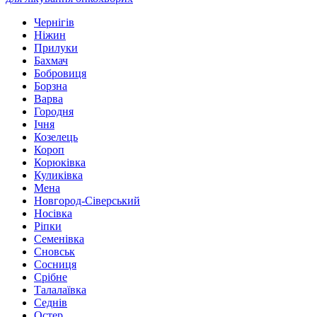
Чернігів
Ніжин
Прилуки
Бахмач
Бобровиця
Борзна
Варва
Городня
Ічня
Козелець
Короп
Корюківка
Куликівка
Мена
Новгород-Сіверський
Носівка
Ріпки
Семенівка
Сновськ
Сосниця
Срібне
Талалаївка
Седнів
Остер