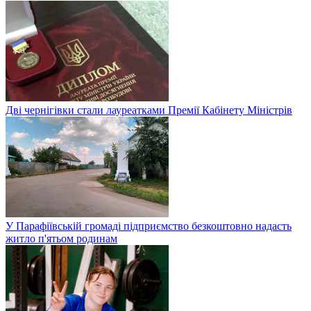
Дві чернігівки стали лауреатками Премії Кабінету Міністрів
У Парафіївській громаді підприємство безкоштовно надасть
житло п'ятьом родинам