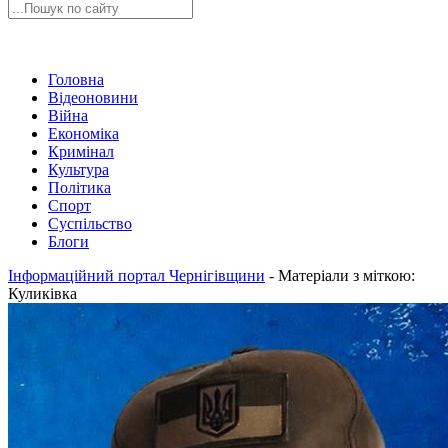
Головна
Відеоновини
Війна
Економіка
Кримінал
Культура
Політика
Спорт
Суспільство
Блоги
Інформаційний портал Чернігівщини
-
Матеріали з міткою:
Куликівка