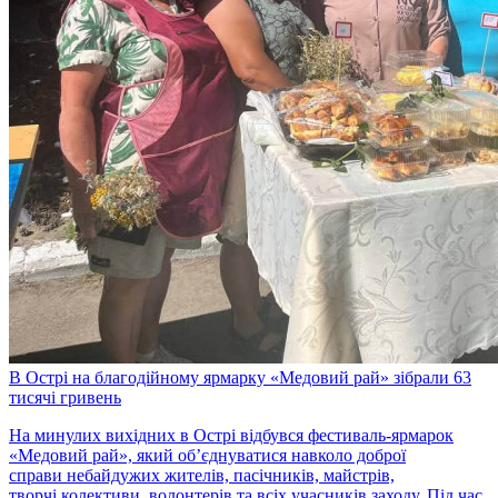
В Острі на благодійному ярмарку «Медовий рай» зібрали 63
тисячі гривень
На минулих вихідних в Острі відбувся фестиваль-ярмарок
«Медовий рай», який об’єднуватися навколо доброї
справи небайдужих жителів, пасічників, майстрів,
творчі колективи, волонтерів та всіх учасників заходу. Під час