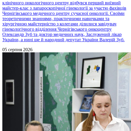
клінічного онкологічного центру відбувся перший виїзний
майстер-клас з лапароскопічної гінекології за участю фахівців
Чернігівського медичного центру сучасної онкології. Своїми
теоретичними знаннями, практичними навичками та
хірургічною майстерністю з колегами ділилися завідувач
гінекологічного відділення Чернігівського онкоцентру
Олександр Зуб та доктор медичних наук, Заслужений лікар
України, а нині ще й народний депутат України Валерій Зуб.
05 серпня 2026