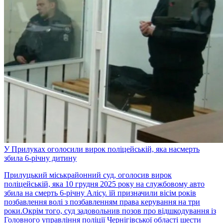
У Прилуках оголосили вирок поліцейській, яка насмерть
збила 6-річну дитину
Прилуцький міськрайонний суд, оголосив вирок
поліцейській, яка 10 грудня 2025 року на службовому авто
збила на смерть 6-річну Алісу. їй призначили вісім років
позбавлення волі з позбавленням права керування на три
роки.Окрім того, суд задовольнив позов про відшкодування із
Головного управління поліції Чернігівської області шести