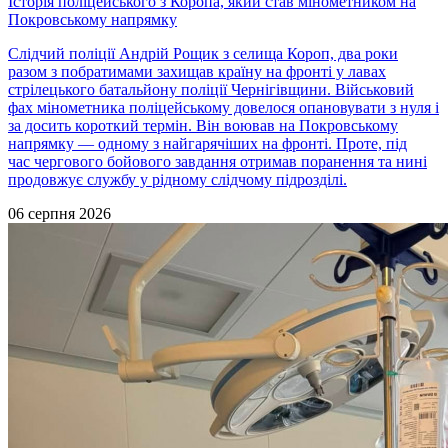
Історія поліцейського з Коропа, який став мінометником на
Покровському напрямку
Слідчий поліції Андрій Рощик з селища Короп, два роки
разом з побратимами захищав країну на фронті у лавах
стрілецького батальйону поліції Чернігівщини. Військовий
фах мінометника поліцейському довелося опановувати з нуля і
за досить короткий термін. Він воював на Покровському
напрямку — одному з найгарячіших на фронті. Проте, під
час чергового бойового завдання отримав поранення та нині
продовжує службу у рідному слідчому підрозділі.
06 серпня 2026