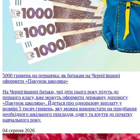
5000 гривень на першачка: як батькам на Чернігівщині
оформити «Пакунок школяра»
На Чернігівщині батьки, чиї діти цього року підуть до
першого класу, вже можуть оформити державну допомогу
«Пакунок школяра». Йдеться про одноразову виплату у
розмірі 5 тисяч гривень, яку можна використати на придбання
необхідного шкільного приладдя, одягу та взуття до початку
навчального року.
04 серпня 2026