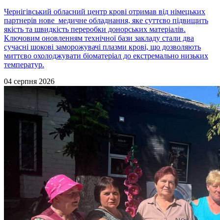
Чернігівський обласний центр крові отримав від німецьких
партнерів нове медичне обладнання, яке суттєво підвищить
якість та швидкість переробки донорських матеріалів.
Ключовим оновленням технічної бази закладу стали два
сучасні шокові заморожувачі плазми крові, що дозволяють
миттєво охолоджувати біоматеріал до екстремально низьких
температур.
04 серпня 2026