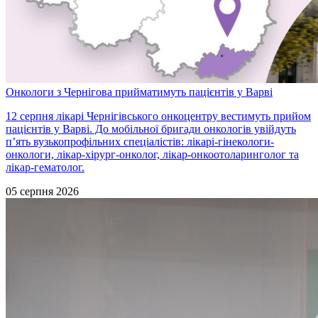
Онкологи з Чернігова прийматимуть пацієнтів у Варві
12 серпня лікарі Чернігівського онкоцентру вестимуть прийом
пацієнтів у Варві. До мобільної бригади онкологів увійдуть
п’ять вузькопрофільних спеціалістів: лікарі-гінекологи-
онкологи, лікар-хірург-онколог, лікар-онкоотоларинголог та
лікар-гематолог.
05 серпня 2026