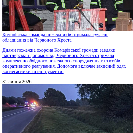
Комарівська команда пожежників отримала сучасне
обладнання від Червоного Хреста
Днями пожежна охорона Комарівської громади завдяки
партнерській допомозі від Червоного Хреста отримала
комплект необхідного пожежного спорядження та засобів
оперативного реагування. Допомога включає захисний одяг,
вогнегасники та інструменти.
31 липня 2026