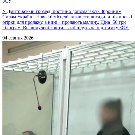
ЗСУ
У Дмитрівській громаді постійно допомагають Збройним
Силам України. Навесні місцеві активісти висадили ніжинські
огірки для продажу, а нині – продають малину. Ціна -50 грн
кілограм. Всі вилучені кошти з якої підуть на підтримку ЗСУ.
04 серпня 2026