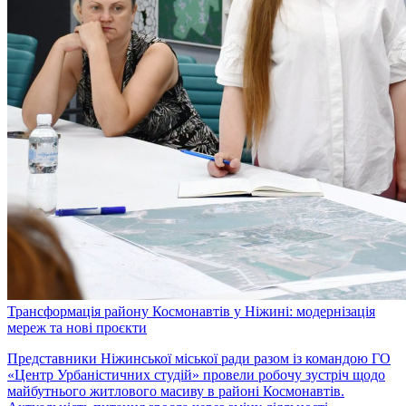
Трансформація району Космонавтів у Ніжині: модернізація
мереж та нові проєкти
Представники Ніжинської міської ради разом із командою ГО
«Центр Урбаністичних студій» провели робочу зустріч щодо
майбутнього житлового масиву в районі Космонавтів.