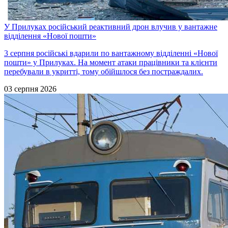
У Прилуках російський реактивний дрон влучив у вантажне
відділення «Нової пошти»
3 серпня російські вдарили по вантажному відділенні «Нової
пошти» у Прилуках. На момент атаки працівники та клієнти
перебували в укритті, тому обійшлося без постраждалих.
03 серпня 2026