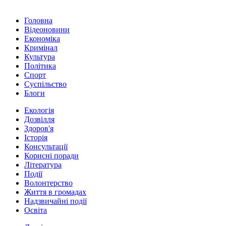
Головна
Відеоновини
Економіка
Кримінал
Культура
Політика
Спорт
Суспільство
Блоги
Екологія
Дозвілля
Здоров'я
Історія
Консультації
Корисні поради
Література
Події
Волонтерство
Життя в громадах
Надзвичайні події
Освіта