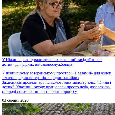
У Ніжині організували арт-психологічний захід «Глина і
дотик» для рідних військовослужбовців
У ніжинському ветеранському просторі «Незламні» для жінок
– членів родин ветеранів та родин загиблих
Захисників провели арт-психологічних майстер-клас “Глина і
дотик”. Учасниці заходу працювали просто неба, дозволяючи
природі стати частиною творчого процесу.
03 серпня 2026