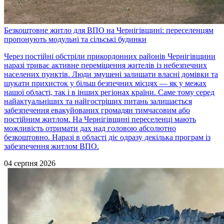
Безкоштовне житло для ВПО на Чернігівщині: переселенцям
пропонують модульні та сільські будинки
Через постійні обстріли прикордонних районів Чернігівщини
наразі триває активне переміщення жителів із небезпечних
населених пунктів. Люди змушені залишати власні домівки та
шукати прихисток у більш безпечних місцях — як у межах
нашої області, так і в інших регіонах країни. Саме тому серед
найактуальніших та найгостріших питань залишається
забезпечення евакуйованих громадян тимчасовим або
постійним житлом. На Чернігівщині переселенці мають
можливість отримати дах над головою абсолютно
безкоштовно. Наразі в області діє одразу декілька програм із
забезпечення житлом ВПО.
04 серпня 2026