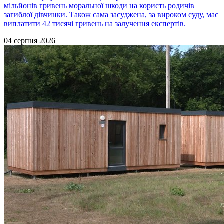
мільйонів гривень моральної шкоди на користь родичів
загиблої дівчинки. Також сама засуджена, за вироком суду, має
виплатити 42 тисячі гривень на залучення експертів.
04 серпня 2026