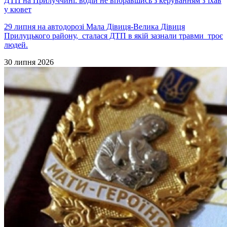
ДТП на Прилуччині: водій не впоравшись з керуванням з’їхав
у кювет
29 липня на автодорозі Мала Дівиця-Велика Дівиця
Прилуцького району, сталася ДТП в якій зазнали травми троє
людей.
30 липня 2026