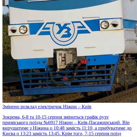
Змінено розклад електричок Ніжин – Київ
Зокрема, 6-8 та 10-15 серпня зміниться графік руху
приміського поїзда №6917 Ніжин – Київ-Пасажирський. Він
вирушатиме з Ніжина о 10:48 замість 11:10, а прибуватиме до
Києва о 13:23 замість 13:45. Крім того, 7-15 серпня поїзд