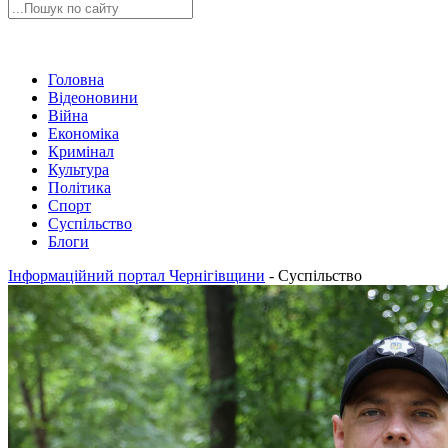
Головна
Відеоновини
Війна
Економіка
Кримінал
Культура
Політика
Спорт
Суспільство
Блоги
Інформаційний портал Чернігівщини
-
Суспільство