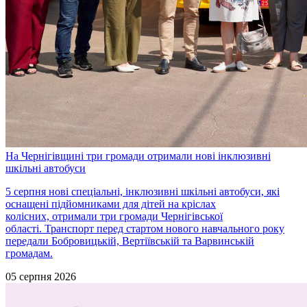
На Чернігівщині три громади отримали нові інклюзивні
шкільні автобуси
5 серпня нові спеціальні, інклюзивні шкільні автобуси, які
оснащені підйомниками для дітей на кріслах
колісних, отримали три громади Чернігівської
області. Транспорт перед стартом нового навчального року
передали Бобровицькій, Вертіївській та Варвинській
громадам.
05 серпня 2026