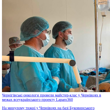
Чернігівські онкологи провели майстер-клас у Чернівцях в
межах всеукраїнського проекту Laparo360
На минулому тижні у Чернівцях на базі Буковинського