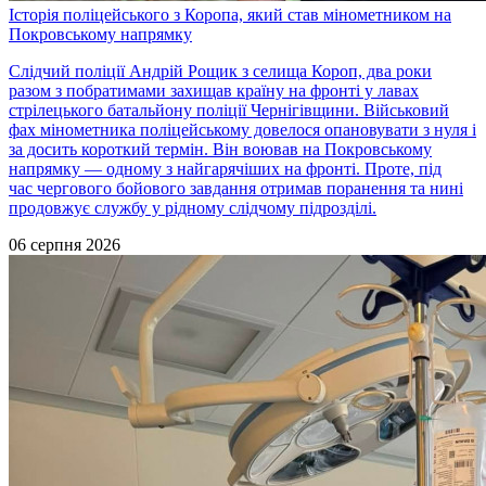
Історія поліцейського з Коропа, який став мінометником на
Покровському напрямку
Слідчий поліції Андрій Рощик з селища Короп, два роки
разом з побратимами захищав країну на фронті у лавах
стрілецького батальйону поліції Чернігівщини. Військовий
фах мінометника поліцейському довелося опановувати з нуля і
за досить короткий термін. Він воював на Покровському
напрямку — одному з найгарячіших на фронті. Проте, під
час чергового бойового завдання отримав поранення та нині
продовжує службу у рідному слідчому підрозділі.
06 серпня 2026