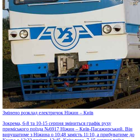
Змінено розклад електричок Ніжин – Київ
Зокрема, 6-8 та 10-15 серпня зміниться графік руху
приміського поїзда №6917 Ніжин – Київ-Пасажирський. Він
вирушатиме з Ніжина о 10:48 замість 11:10, а прибуватиме до