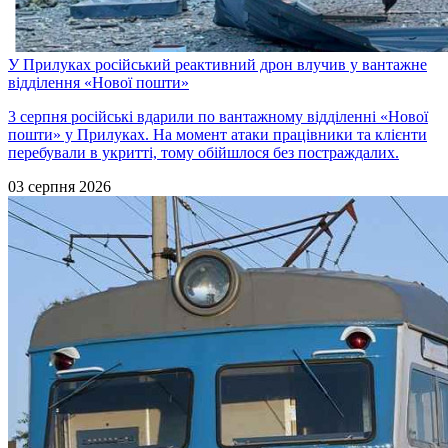
У Прилуках російський реактивний дрон влучив у вантажне
відділення «Нової пошти»
3 серпня російські вдарили по вантажному відділенні «Нової
пошти» у Прилуках. На момент атаки працівники та клієнти
перебували в укритті, тому обійшлося без постраждалих.
03 серпня 2026