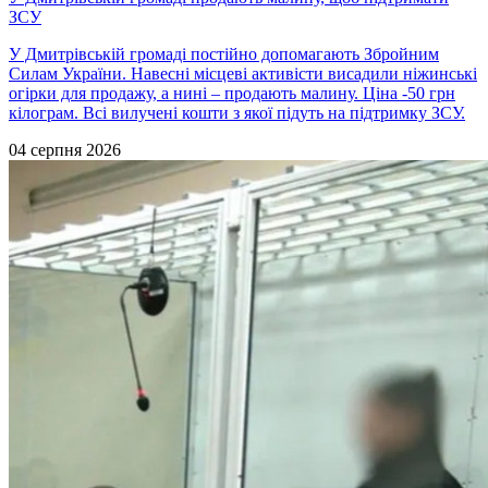
ЗСУ
У Дмитрівській громаді постійно допомагають Збройним
Силам України. Навесні місцеві активісти висадили ніжинські
огірки для продажу, а нині – продають малину. Ціна -50 грн
кілограм. Всі вилучені кошти з якої підуть на підтримку ЗСУ.
04 серпня 2026