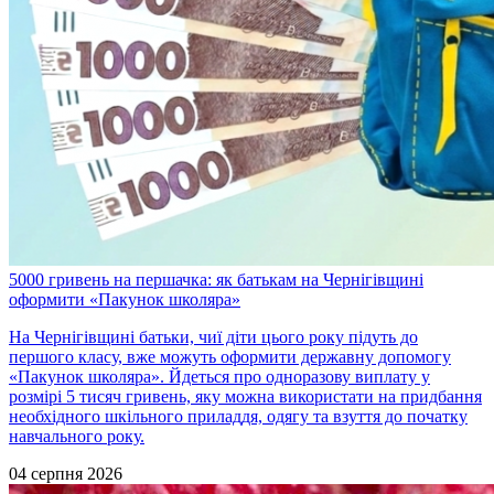
5000 гривень на першачка: як батькам на Чернігівщині
оформити «Пакунок школяра»
На Чернігівщині батьки, чиї діти цього року підуть до
першого класу, вже можуть оформити державну допомогу
«Пакунок школяра». Йдеться про одноразову виплату у
розмірі 5 тисяч гривень, яку можна використати на придбання
необхідного шкільного приладдя, одягу та взуття до початку
навчального року.
04 серпня 2026