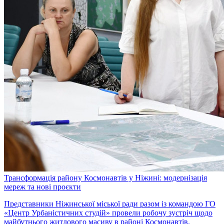
Трансформація району Космонавтів у Ніжині: модернізація
мереж та нові проєкти
Представники Ніжинської міської ради разом із командою ГО
«Центр Урбаністичних студій» провели робочу зустріч щодо
майбутнього житлового масиву в районі Космонавтів.