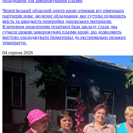
обладнання для заморожування плазми
Чернігівський обласний центр крові отримав від німецьких
партнерів нове медичне обладнання, яке суттєво підвищить
якість та швидкість переробки донорських матеріалів.
Ключовим оновленням технічної бази закладу стали два
сучасні шокові заморожувачі плазми крові, що дозволяють
миттєво охолоджувати біоматеріал до екстремально низьких
температур.
04 серпня 2026