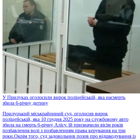
У Прилуках оголосили вирок поліцейській, яка насмерть
збила 6-річну дитину
Прилуцький міськрайонний суд, оголосив вирок
поліцейській, яка 10 грудня 2025 року на службовому авто
збила на смерть 6-річну Алісу. їй призначили вісім років
позбавлення волі з позбавленням права керування на три
роки.Окрім того, суд задовольнив позов про відшкодування із