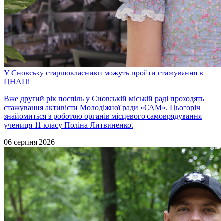
У Сновську старшокласники можуть пройти стажування в
ЦНАПі
Вже другий рік поспіль у Сновській міській раді проходять
стажування активісти Молодіжної ради «САМ». Цьогоріч
знайомиться з роботою органів місцевого самоврядування
учениця 11 класу Поліна Литвиненко.
06 серпня 2026