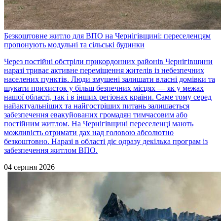
Безкоштовне житло для ВПО на Чернігівщині: переселенцям
пропонують модульні та сільські будинки
Через постійні обстріли прикордонних районів Чернігівщини
наразі триває активне переміщення жителів із небезпечних
населених пунктів. Люди змушені залишати власні домівки та
шукати прихисток у більш безпечних місцях — як у межах
нашої області, так і в інших регіонах країни. Саме тому серед
найактуальніших та найгостріших питань залишається
забезпечення евакуйованих громадян тимчасовим або
постійним житлом. На Чернігівщині переселенці мають
можливість отримати дах над головою абсолютно
безкоштовно. Наразі в області діє одразу декілька програм із
забезпечення житлом ВПО.
04 серпня 2026