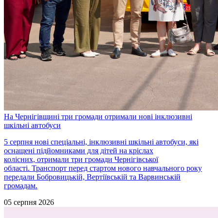
На Чернігівщині три громади отримали нові інклюзивні
шкільні автобуси
5 серпня нові спеціальні, інклюзивні шкільні автобуси, які
оснащені підйомниками для дітей на кріслах
колісних, отримали три громади Чернігівської
області. Транспорт перед стартом нового навчального року
передали Бобровицькій, Вертіївській та Варвинській
громадам.
05 серпня 2026