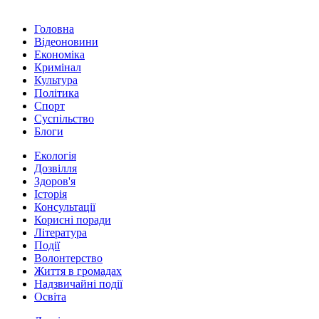
Головна
Відеоновини
Економіка
Кримінал
Культура
Політика
Спорт
Суспільство
Блоги
Екологія
Дозвілля
Здоров'я
Історія
Консультації
Корисні поради
Література
Події
Волонтерство
Життя в громадах
Надзвичайні події
Освіта