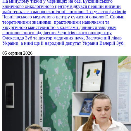
На минулому тижні у Чернівцях на базі Буковинського
клінічного онкологічного центру відбувся перший виїзний
майстер-клас з лапароскопічної гінекології за участю фахівців
Чернігівського медичного центру сучасної онкології. Своїми
теоретичними знаннями, практичними навичками та
хірургічною майстерністю з колегами ділилися завідувач
гінекологічного відділення Чернігівського онкоцентру
Олександр Зуб та доктор медичних наук, Заслужений лікар
України, а нині ще й народний депутат України Валерій Зуб.
05 серпня 2026