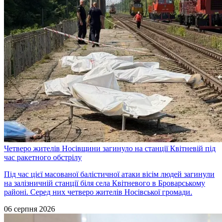
Четверо жителів Носівщини загинуло на станції Квітневій під
час ракетного обстрілу
Під час цієї масованої балістичної атаки вісім людей загинули
на залізничній станції біля села Квітневого в Броварському
районі. Серед них четверо жителів Носівської громади.
06 серпня 2026