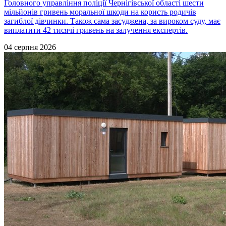
Головного управління поліції Чернігівської області шести
мільйонів гривень моральної шкоди на користь родичів
загиблої дівчинки. Також сама засуджена, за вироком суду, має
виплатити 42 тисячі гривень на залучення експертів.
04 серпня 2026