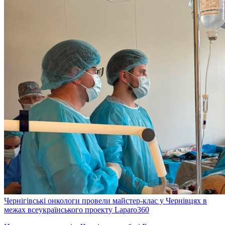
Чернігівські онкологи провели майстер-клас у Чернівцях в
межах всеукраїнського проекту Laparo360