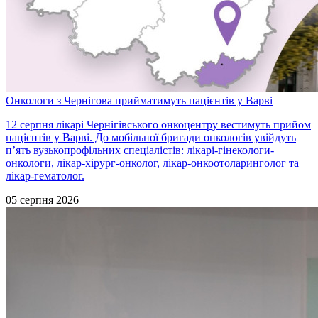
Онкологи з Чернігова прийматимуть пацієнтів у Варві
12 серпня лікарі Чернігівського онкоцентру вестимуть прийом
пацієнтів у Варві. До мобільної бригади онкологів увійдуть
п’ять вузькопрофільних спеціалістів: лікарі-гінекологи-
онкологи, лікар-хірург-онколог, лікар-онкоотоларинголог та
лікар-гематолог.
05 серпня 2026