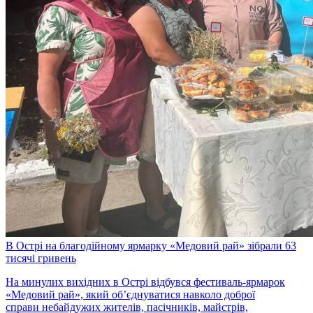
В Острі на благодійному ярмарку «Медовий рай» зібрали 63
тисячі гривень
На минулих вихідних в Острі відбувся фестиваль-ярмарок
«Медовий рай», який об’єднуватися навколо доброї
справи небайдужих жителів, пасічників, майстрів,