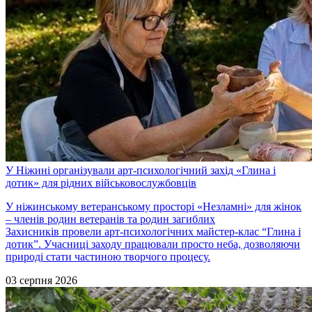
У Ніжині організували арт-психологічний захід «Глина і
дотик» для рідних військовослужбовців
У ніжинському ветеранському просторі «Незламні» для жінок
– членів родин ветеранів та родин загиблих
Захисників провели арт-психологічних майстер-клас “Глина і
дотик”. Учасниці заходу працювали просто неба, дозволяючи
природі стати частиною творчого процесу.
03 серпня 2026