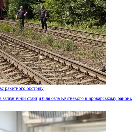
ас ракетного обстрілу
на залізничній станції біля села Квітневого в Броварському район