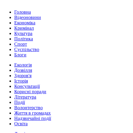
Головна
Відеоновини
Економіка
Кримінал
Культура
Політика
Спорт
Суспільство
Блоги
Екологія
Дозвілля
Здоров'я
Історія
Консультації
Корисні поради
Література
Події
Волонтерство
Життя в громадах
Надзвичайні події
Освіта