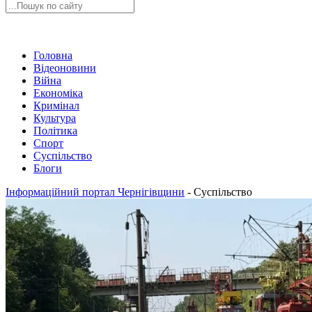
Головна
Відеоновини
Війна
Економіка
Кримінал
Культура
Політика
Спорт
Суспільство
Блоги
Інформаційний портал Чернігівщини
-
Суспільство