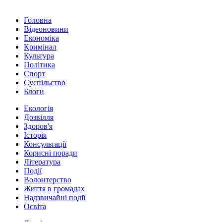
Головна
Відеоновини
Економіка
Кримінал
Культура
Політика
Спорт
Суспільство
Блоги
Екологія
Дозвілля
Здоров'я
Історія
Консультації
Корисні поради
Література
Події
Волонтерство
Життя в громадах
Надзвичайні події
Освіта