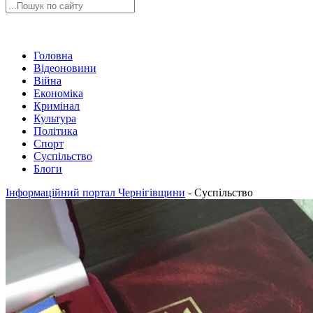
Головна
Відеоновини
Війна
Економіка
Кримінал
Культура
Політика
Спорт
Суспільство
Блоги
Інформаційний портал Чернігівщини
-
Суспільство