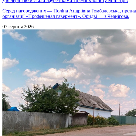
Дві чернігівки стали лауреатками Премії Кабінету Міністрів
Серед нагороджених — Поліна Андріївна Гомбалевська, президен
організації «Профешенал гавермент». Обидві — з Чернігова.
07 серпня 2026