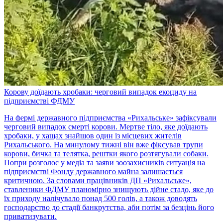
Корову доїдають хробаки: черговий випадок екоциду на
підприємстві ФДМУ
На фермі державного підприємства «Рихальське» зафіксували
черговий випадок смерті корови. Мертве тіло, яке доїдають
хробаки, у хащах знайшов один із місцевих жителів
Рихальського. На минулому тижні він вже фіксував трупи
корови, бичка та телятка, рештки якого розтягували собаки.
Попри розголос у медіа та заяви зоозахисників ситуація на
підприємстві Фонду державного майна залишається
критичною. За словами працівників ДП «Рихальське»,
ставленики ФДМУ планомірно знищують дійне стадо, яке до
їх приходу налічувало понад 500 голів, а також доводять
господарство до стадії банкрутства, аби потім за безцінь його
приватизувати.