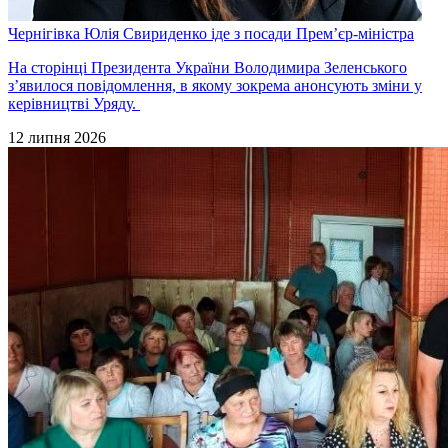
Чернігівка Юлія Свириденко іде з посади Прем’єр-міністра
На сторінці Президента України Володимира Зеленського
з’явилося повідомлення, в якому зокрема анонсують зміни у
керівництві Уряду.
12 липня 2026