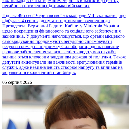
«40 мільярдів і чіткі терміни»: Чернігів вимагає від Центру
негайного посилення підтримки військових
Під час 49-ї сесії Чернігівської міської ради VIII скликання, що
відбулася 4 серпня, депутати підтримали звернення до
Президента, Верховної Ради та Кабінету Міністрів України
щодо покращення фінансового та соціального забезпечення
захисників. У документі наголошується, що органи місцевого
самоврядування продовжують регулярно спрямовувати
ресурси громад на підтримку Сил оборони, однак належне
грошове забезпечення та визначеність щодо умов служби
залишаються ключовим завданням державної політики. Також
депутати акцентували на важливості врегулювання термінів
служби, адже невизначеність створює напругу та впливає на
морально-психологічний стан бійців.
05 серпня 2026