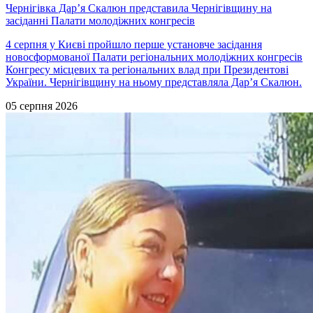
Чернігівка Дарʼя Скалюн представила Чернігівщину на
засіданні Палати молодіжних конгресів
4 серпня у Києві пройшло перше установче засідання
новосформованої Палати регіональних молодіжних конгресів
Конгресу місцевих та регіональних влад при Президентові
України. Чернігівщину на ньому представляла Дарʼя Скалюн.
05 серпня 2026