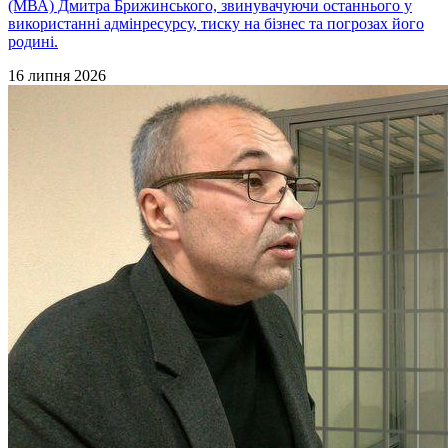
(МВА) Дмитра Брижинського, звинувачуючи останнього у
використанні адмінресурсу, тиску на бізнес та погрозах його
родині.
16 липня 2026