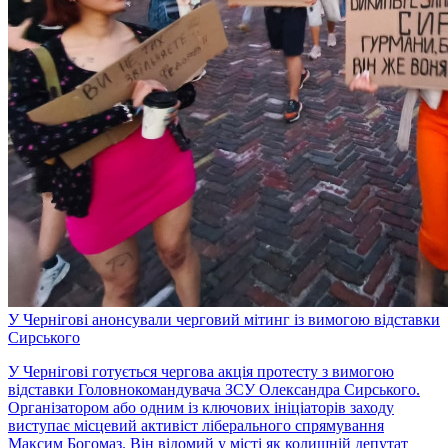
У Чернігові анонсували черговий мітинг із вимогою відставки
Сирського
У Чернігові готується чергова акція протесту з вимогою
відставки Головнокомандувача ЗСУ Олександра Сирського.
Організатором або одним із ключових ініціаторів заходу
виступає місцевий активіст ліберального спрямування
Максим Богомаз. Він відомий у місті як колишній депутат