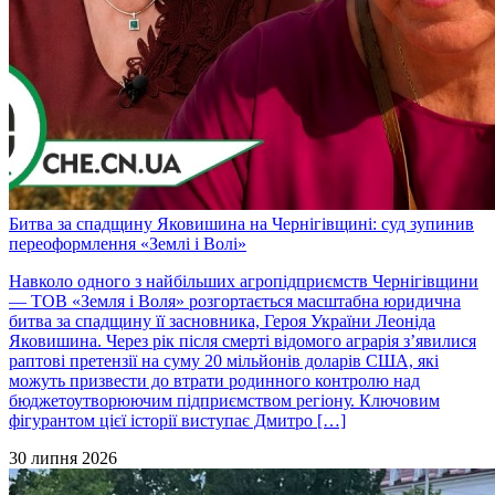
Битва за спадщину Яковишина на Чернігівщині: суд зупинив
переоформлення «Землі і Волі»
Навколо одного з найбільших агропідприємств Чернігівщини
— ТОВ «Земля і Воля» розгортається масштабна юридична
битва за спадщину її засновника, Героя України Леоніда
Яковишина. Через рік після смерті відомого аграрія з’явилися
раптові претензії на суму 20 мільйонів доларів США, які
можуть призвести до втрати родинного контролю над
бюджетоутворюючим підприємством регіону. Ключовим
фігурантом цієї історії виступає Дмитро […]
30 липня 2026