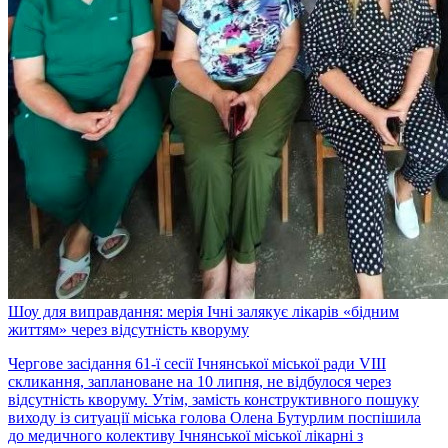
Шоу для виправдання: мерія Ічні залякує лікарів «бідним
життям» через відсутність кворуму
Чергове засідання 61-ї сесії Ічнянської міської ради VIII
скликання, заплановане на 10 липня, не відбулося через
відсутність кворуму. Утім, замість конструктивного пошуку
виходу із ситуації міська голова Олена Бутурлим поспішила
до медичного колективу Ічнянської міської лікарні з