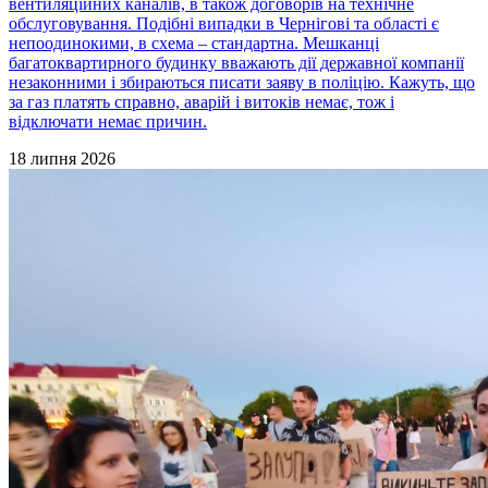
вентиляційних каналів, в також договорів на технічне
обслуговування. Подібні випадки в Чернігові та області є
непоодинокими, в схема – стандартна. Мешканці
багатоквартирного будинку вважають дії державної компанії
незаконними і збираються писати заяву в поліцію. Кажуть, що
за газ платять справно, аварій і витоків немає, тож і
відключати немає причин.
18 липня 2026