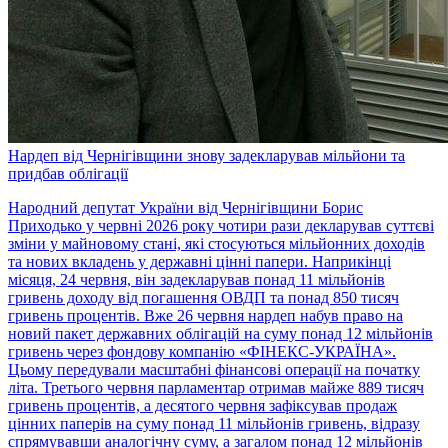
Нардеп від Чернігівщини знову задекларував мільйони та
придбав облігації
Народний депутат України від Чернігівщини Борис
Приходько у червні 2026 року чотири рази декларував суттєві
зміни у майновому стані, які стосуються мільйонних доходів
та нових вкладень у державні цінні папери. Наприкінці
місяця, 24 червня, він задекларував понад 11 мільйонів
гривень доходу від погашення ОВДП та понад 850 тисяч
гривень процентів. Вже 26 червня нардеп набув право на
новий пакет державних облігацій на суму понад 12 мільйонів
гривень через фондову компанію «ФІНЕКС-УКРАЇНА».
Цьому передували масштабні фінансові операції на початку
літа. Третього червня парламентар отримав майже 889 тисяч
гривень процентів, а десятого червня зафіксував продаж
цінних паперів на суму понад 11 мільйонів гривень, відразу
спрямувавши аналогічну суму, а загалом понад 12 мільйонів