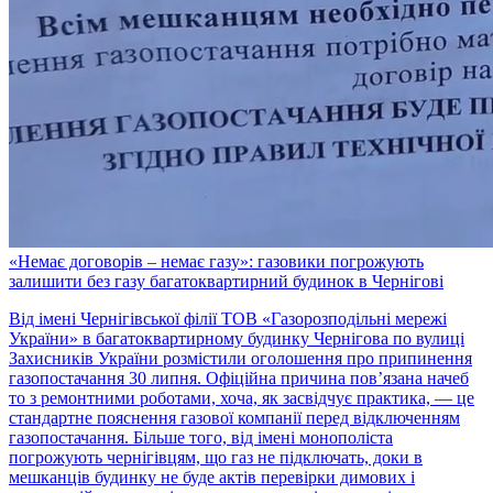
«Немає договорів – немає газу»: газовики погрожують
залишити без газу багатоквартирний будинок в Чернігові
Від імені Чернігівської філії ТОВ «Газорозподільні мережі
України» в багатоквартирному будинку Чернігова по вулиці
Захисників України розмістили оголошення про припинення
газопостачання 30 липня. Офіційна причина пов’язана начеб
то з ремонтними роботами, хоча, як засвідчує практика, — це
стандартне пояснення газової компанії перед відключенням
газопостачання. Більше того, від імені монополіста
погрожують чернігівцям, що газ не підключать, доки в
мешканців будинку не буде актів перевірки димових і