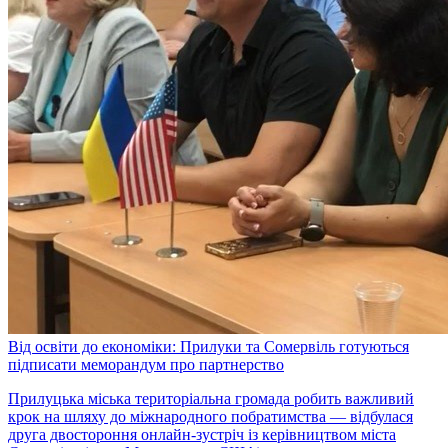
Від освіти до економіки: Прилуки та Сомервіль готуються
підписати меморандум про партнерство
Прилуцька міська територіальна громада робить важливий
крок на шляху до міжнародного побратимства — відбулася
друга двостороння онлайн-зустріч із керівництвом міста