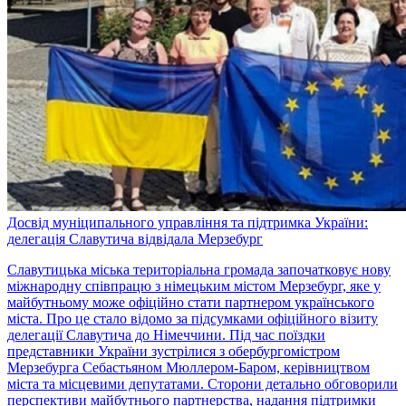
Досвід муніципального управління та підтримка України:
делегація Славутича відвідала Мерзебург
Славутицька міська територіальна громада започатковує нову
міжнародну співпрацю з німецьким містом Мерзебург, яке у
майбутньому може офіційно стати партнером українського
міста. Про це стало відомо за підсумками офіційного візиту
делегації Славутича до Німеччини. Під час поїздки
представники України зустрілися з обербургомістром
Мерзебурга Себастьяном Мюллером-Баром, керівництвом
міста та місцевими депутатами. Сторони детально обговорили
перспективи майбутнього партнерства, надання підтримки