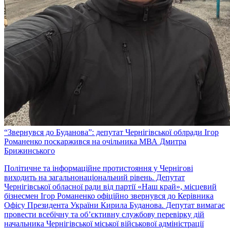
“Звернувся до Буданова”: депутат Чернігівської облради Ігор
Романенко поскаржився на очільника МВА Дмитра
Брижинського
Політичне та інформаційне протистояння у Чернігові
виходить на загальнонаціональний рівень. Депутат
Чернігівської обласної ради від партії «Наш край», місцевий
бізнесмен Ігор Романенко офіційно звернувся до Керівника
Офісу Президента України Кирила Буданова. Депутат вимагає
провести всебічну та об’єктивну службову перевірку дій
начальника Чернігівської міської військової адміністрації