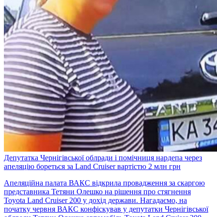
Депутатка Чернігівської облради і помічниця нардепа через
апеляцію бореться за Land Cruiser вартістю 2 млн грн
Апеляційна палата ВАКС відкрила провадження за скаргою
представника Тетяни Олешко на рішення про стягнення
Toyota Land Cruiser 200 у дохід держави. Нагадаємо, на
початку червня ВАКС конфіскував у депутатки Чернігівської