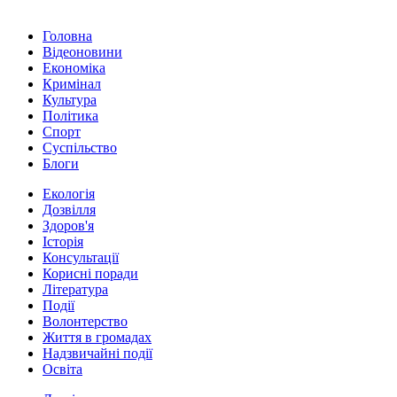
Головна
Відеоновини
Економіка
Кримінал
Культура
Політика
Спорт
Суспільство
Блоги
Екологія
Дозвілля
Здоров'я
Історія
Консультації
Корисні поради
Література
Події
Волонтерство
Життя в громадах
Надзвичайні події
Освіта