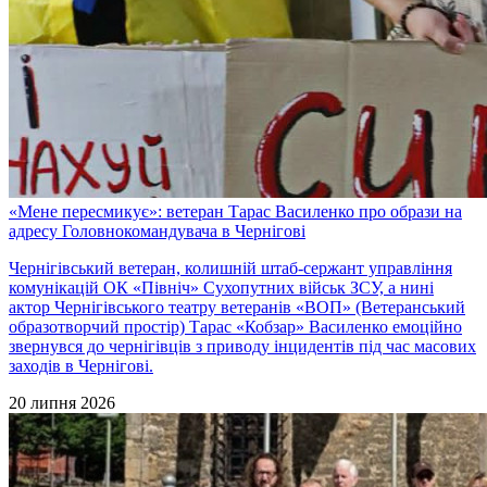
«Мене пересмикує»: ветеран Тарас Василенко про образи на
адресу Головнокомандувача в Чернігові
Чернігівський ветеран, колишній штаб-сержант управління
комунікацій ОК «Північ» Сухопутних військ ЗСУ, а нині
актор Чернігівського театру ветеранів «ВОП» (Ветеранський
образотворчий простір) Тарас «Кобзар» Василенко емоційно
звернувся до чернігівців з приводу інцидентів під час масових
заходів в Чернігові.
20 липня 2026