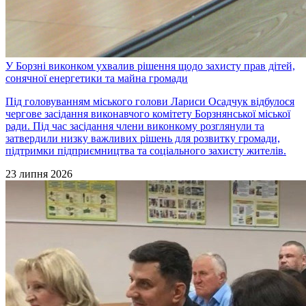
У Борзні виконком ухвалив рішення щодо захисту прав дітей,
сонячної енергетики та майна громади
Під головуванням міського голови Лариси Осадчук відбулося
чергове засідання виконавчого комітету Борзнянської міської
ради. Під час засідання члени виконкому розглянули та
затвердили низку важливих рішень для розвитку громади,
підтримки підприємництва та соціального захисту жителів.
23 липня 2026