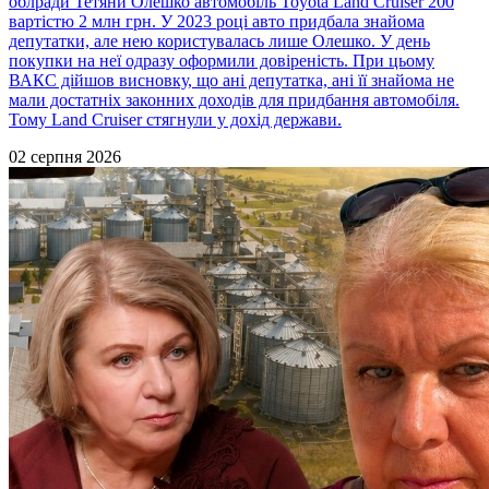
облради Тетяни Олешко автомобіль Toyota Land Cruiser 200
вартістю 2 млн грн. У 2023 році авто придбала знайома
депутатки, але нею користувалась лише Олешко. У день
покупки на неї одразу оформили довіреність. При цьому
ВАКС дійшов висновку, що ані депутатка, ані її знайома не
мали достатніх законних доходів для придбання автомобіля.
Тому Land Cruiser стягнули у дохід держави.
02 серпня 2026