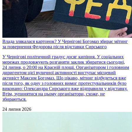
Влада злякалася картонок? У Чернігові Богомаз збирає мітинг
за повернення Федорова після відставки Сирського
У Чернігові політичний градус досяг кипіння. У соціальних
мережах продовжують розганяти заклик збиратися сьогодні,
24 липня, о 20:00 на Красній площі. Організатором і головним
диригентом цієї вуличної активності виступає місцевий
активіст Максим Богомаз. Що цікаво, мітинг відбудеться вже
після того, як одну з головних вимог протестувальників було
виконано: Олександра Сирського вже відправили у відставку.
Втім, зупинятися на цьому організатори, схоже, не
збираються.
24 липня 2026