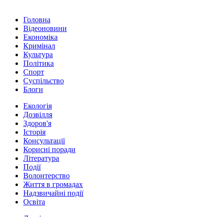
Головна
Відеоновини
Економіка
Кримінал
Культура
Політика
Спорт
Суспільство
Блоги
Екологія
Дозвілля
Здоров'я
Історія
Консультації
Корисні поради
Література
Події
Волонтерство
Життя в громадах
Надзвичайні події
Освіта