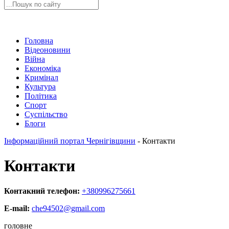
Головна
Відеоновини
Війна
Економіка
Кримінал
Культура
Політика
Спорт
Суспільство
Блоги
Інформаційний портал Чернігівщини
-
Контакти
Контакти
Контакний телефон:
+380996275661
E-mail:
che94502@gmail.com
головне