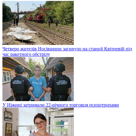
Четверо жителів Носівщини загинуло на станції Квітневій під
час ракетного обстрілу
У Ніжині затримали 22-річного торговця психотропами