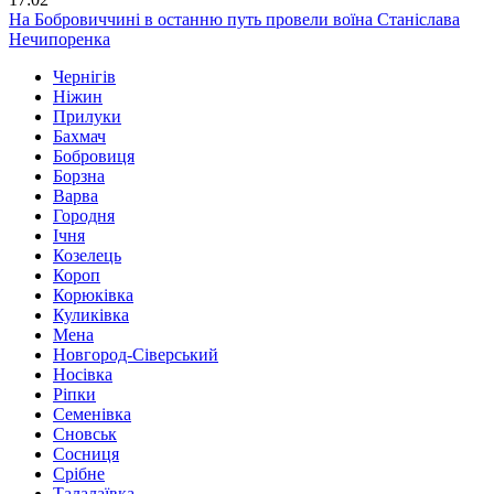
На Бобровиччині в останню путь провели воїна Станіслава
Нечипоренка
Чернігів
Ніжин
Прилуки
Бахмач
Бобровиця
Борзна
Варва
Городня
Ічня
Козелець
Короп
Корюківка
Куликівка
Мена
Новгород-Сіверський
Носівка
Ріпки
Семенівка
Сновськ
Сосниця
Срібне
Талалаївка