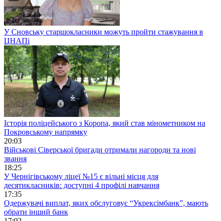
У Сновську старшокласники можуть пройти стажування в
ЦНАПі
Історія поліцейського з Коропа, який став мінометником на
Покровському напрямку
20:03
Військові Сіверської бригади отримали нагороди та нові
звання
18:25
У Чернігівському ліцеї №15 є вільні місця для
десятикласників: доступні 4 профілі навчання
17:35
Одержувачі виплат, яких обслуговує “Укрексімбанк”, мають
обрати інший банк
17:02