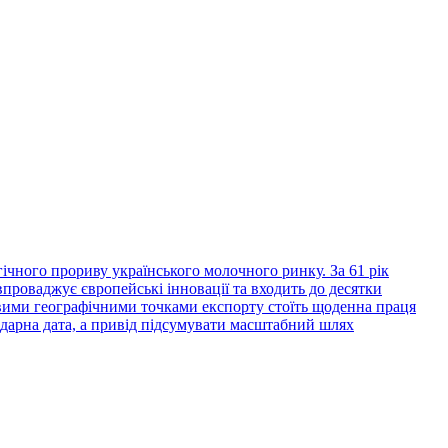
логічного прориву українського молочного ринку. За 61 рік
впроваджує європейські інновації та входить до десятки
ими географічними точками експорту стоїть щоденна праця
ндарна дата, а привід підсумувати масштабний шлях