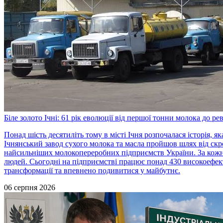
Біле золото Ічні: 61 рік еволюції від першої тонни молока до р
Понад шість десятиліть тому в місті Ічня розпочалася історія, я
Ічнянський завод сухого молока та масла пройшов шлях від скро
найсильніших молокопереробних підприємств України. За кож
людей. Сьогодні на підприємстві працює понад 430 високоефек
трансформації та впевнено подивитися у майбутнє.
06 серпня 2026