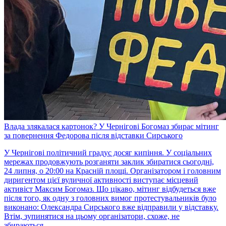
Влада злякалася картонок? У Чернігові Богомаз збирає мітинг
за повернення Федорова після відставки Сирського
У Чернігові політичний градус досяг кипіння. У соціальних
мережах продовжують розганяти заклик збиратися сьогодні,
24 липня, о 20:00 на Красній площі. Організатором і головним
диригентом цієї вуличної активності виступає місцевий
активіст Максим Богомаз. Що цікаво, мітинг відбудеться вже
після того, як одну з головних вимог протестувальників було
виконано: Олександра Сирського вже відправили у відставку.
Втім, зупинятися на цьому організатори, схоже, не
збираються.