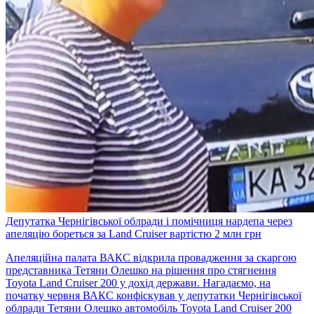
Депутатка Чернігівської облради і помічниця нардепа через
апеляцію бореться за Land Cruiser вартістю 2 млн грн
Апеляційна палата ВАКС відкрила провадження за скаргою
представника Тетяни Олешко на рішення про стягнення
Toyota Land Cruiser 200 у дохід держави. Нагадаємо, на
початку червня ВАКС конфіскував у депутатки Чернігівської
облради Тетяни Олешко автомобіль Toyota Land Cruiser 200