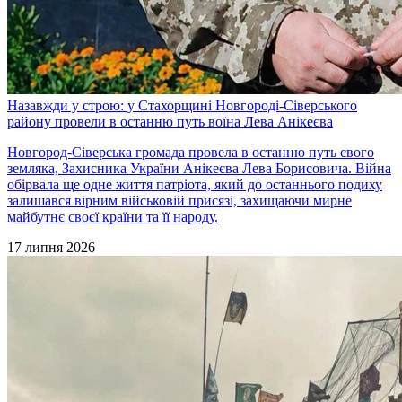
Назавжди у строю: у Стахорщині Новгороді-Сіверського
району провели в останню путь воїна Лева Анікеєва
Новгород-Сіверська громада провела в останню путь свого
земляка, Захисника України Анікеєва Лева Борисовича. Війна
обірвала ще одне життя патріота, який до останнього подиху
залишався вірним військовій присязі, захищаючи мирне
майбутнє своєї країни та її народу.
17 липня 2026