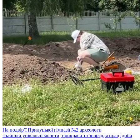
На подвір’ї Прилуцької гімназії №2 археологи
знайшли унікальні монети, прикраси та знаряддя праці доби