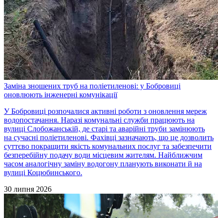
Заміна зношених труб на поліетиленові: у Бобровиці
оновлюють інженерні комунікації
У Бобровиці розпочалися активні роботи з оновлення мереж
водопостачання. Наразі комунальні служби працюють на
вулиці Слобожанській, де старі та аварійні труби замінюють
на сучасні поліетиленові. Фахівці зазначають, що це дозволить
суттєво покращити якість комунальних послуг та забезпечити
безперебійну подачу води місцевим жителям. Найближчим
часом аналогічну заміну водогону планують виконати й на
вулиці Коцюбинського.
30 липня 2026