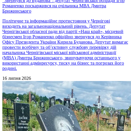
“Звернувся до Буданова”: депутат Чернігівської облради Ігор
Романенко поскаржився на очільника МВА Дмитра
Брижинського
Політичне та інформаційне протистояння у Чернігові
виходить на загальнонаціональний рівень. Депутат
Чернігівської обласної ради від партії «Наш край», місцевий
бізнесмен Ігор Романенко офіційно звернувся до Керівника
Офісу Президента України Кирила Буданова. Депутат вимагає
провести всебічну та об’єктивну службову перевірку дій
начальника Чернігівської міської військової адміністрації
(МВА) Дмитра Брижинського, звинувачуючи останнього у
використанні адмінресурсу, тиску на бізнес та погрозах його
родині.
16 липня 2026