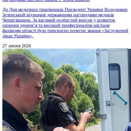
До Дня медичних працівників Президент України Володимир
Зеленський відзначив державними нагородами медиків
Чернігівщини. За вагомий особистий внесок у розвиток
охорони здоров’я та високий професіоналізм шістьом
фахівцям області було присвоєно почесне звання «Заслужений
лікар України».
27 липня 2026