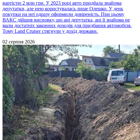
вартістю 2 млн грн. У 2023 році авто придбала знайома
депутатки, але нею користувалась лише Олешко. У день
покупки на неї одразу оформили довіреність. При цьому
ВАКС дійшов висновку, що ані депутатка, ані її знайома не
мали достатніх законних доходів для придбання автомобіля.
Тому Land Cruiser стягнули у дохід держави.
02 серпня 2026