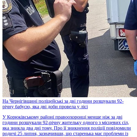
На Чернігівщині поліцейські за дві години розшукали 92-
річну бабусю, яка дві доби провела у лісі
У Корюківському районі правоохоронці менше ніж за дві
години розшукали 92-річну жительку одного з місцевих сіл,
яка зникла два дні тому. Про її зникнення поліції повідомили
родичі 25 липня, зазначивши, що старенька має проблеми із