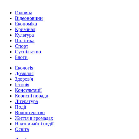
Головна
Відеоновини
Економіка
Кримінал
Культура
Політика
Спорт
Суспільство
Блоги
Екологія
Дозвілля
Здоров'я
Історія
Консультації
Корисні поради
Література
Події
Волонтерство
Життя в громадах
Надзвичайні події
Освіта