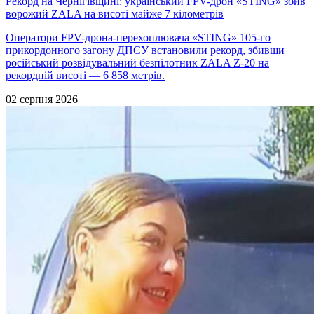
Рекорд на Чернігівщині: український FPV-дрон «STING» збив
ворожий ZALA на висоті майже 7 кілометрів
Оператори FPV-дрона-перехоплювача «STING» 105-го
прикордонного загону ДПСУ встановили рекорд, збивши
російський розвідувальний безпілотник ZALA Z-20 на
рекордній висоті — 6 858 метрів.
02 серпня 2026