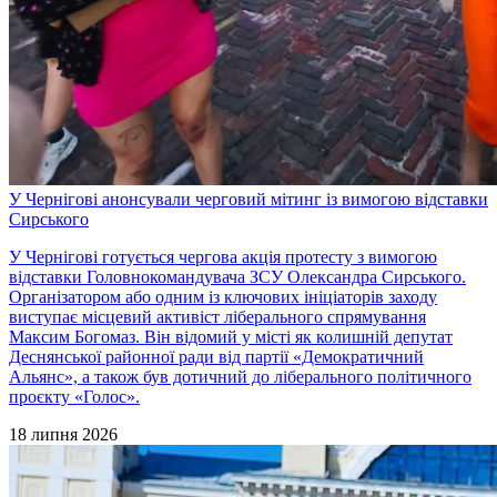
У Чернігові анонсували черговий мітинг із вимогою відставки
Сирського
У Чернігові готується чергова акція протесту з вимогою
відставки Головнокомандувача ЗСУ Олександра Сирського.
Організатором або одним із ключових ініціаторів заходу
виступає місцевий активіст ліберального спрямування
Максим Богомаз. Він відомий у місті як колишній депутат
Деснянської районної ради від партії «Демократичний
Альянс», а також був дотичний до ліберального політичного
проєкту «Голос».
18 липня 2026