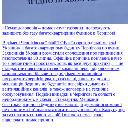
«Немає договорів – немає газу»: газовики погрожують
залишити без газу багатоквартирний будинок в Чернігові
Від імені Чернігівської філії ТОВ «Газорозподільні мережі
України» в багатоквартирному будинку Чернігова по вулиці
Захисників України розмістили оголошення про припинення
газопостачання 30 липня. Офіційна причина пов’язана начеб
то з ремонтними роботами, хоча, як засвідчує практика, — це
стандартне пояснення газової компанії перед відключенням
газопостачання. Більше того, від імені монополіста
погрожують чернігівцям, що газ не підключать, доки в
мешканців будинку не буде актів перевірки димових і
вентиляційних каналів, в також договорів на технічне
обслуговування. Подібні випадки в Чернігові та області є
непоодинокими, в схема – стандартна. Мешканці
багатоквартирного будинку вважають дії державної компанії
незаконними і збираються писати заяву в поліцію. Кажуть, що
за газ платять справно, аварій і витоків немає, тож і
відключати немає причин.