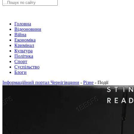
Головна
Відеоновини
Війна
Економіка
Кримінал
Культура
Політика
Спорт
Суспільство
Блоги
Інформаційний портал Чернігівщини
-
Різне
-
Події