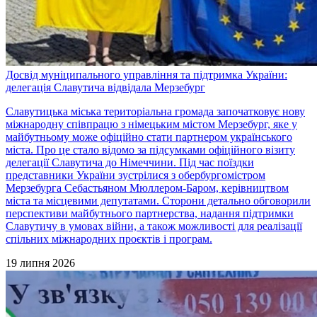
Досвід муніципального управління та підтримка України:
делегація Славутича відвідала Мерзебург
Славутицька міська територіальна громада започатковує нову
міжнародну співпрацю з німецьким містом Мерзебург, яке у
майбутньому може офіційно стати партнером українського
міста. Про це стало відомо за підсумками офіційного візиту
делегації Славутича до Німеччини. Під час поїздки
представники України зустрілися з обербургомістром
Мерзебурга Себастьяном Мюллером-Баром, керівництвом
міста та місцевими депутатами. Сторони детально обговорили
перспективи майбутнього партнерства, надання підтримки
Славутичу в умовах війни, а також можливості для реалізації
спільних міжнародних проєктів і програм.
19 липня 2026