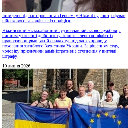
Інцидент під час прощання з Героєм: у Ніжині суд оштрафував
військового за конфлікт із поліцією
Ніжинський міськрайонний суд визнав військовослужбовця
винним у скоєнні дрібного хуліганства через конфлікт із
правоохоронцями, який спалахнув під час супроводу
поховання загиблого Захисника України. За рішенням суду,
чоловіку призначили адміністративне стягнення у вигляді
штрафу.
19 липня 2026