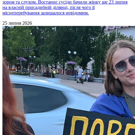
зором та слухом. Востаннє сусіди бачили жінку ще 23 липня
на власній присадибній ділянці, після чого її
місцеперебування залишалося невідомим.
25 липня 2026