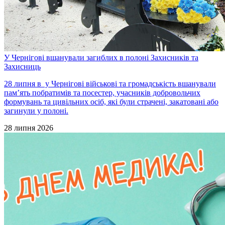
У Чернігові вшанували загиблих в полоні Захисників та
Захисниць
28 липня в у Чернігові військові та громадськість вшанували
пам’ять побратимів та посестер, учасників добровольчих
формувань та цивільних осіб, які були страчені, закатовані або
загинули у полоні.
28 липня 2026