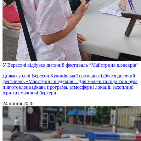
У Вересочі відбувся дитячий фестиваль “Майстриня шедеврів”
Днями у селі Вересоч Куликівської громади відбувся дитячий
фестиваль «Майстриня шедеврів”. Для малечі та підлітків була
підготовлена цікава програма, атмосферні локації, захопливі
ігри та смачнючі бургери.
24 липня 2026