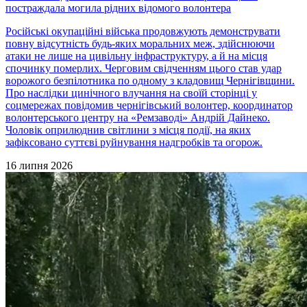
постраждала могила рідних відомого волонтера
Російські окупаційні війська продовжують демонструвати
повну відсутність будь-яких моральних меж, здійснюючи
атаки не лише на цивільну інфраструктуру, а й на місця
спочинку померлих. Черговим свідченням цього став удар
ворожого безпілотника по одному з кладовищ Чернігівщини.
Про наслідки цинічного влучання на своїй сторінці у
соцмережах повідомив чернігівський волонтер, координатор
волонтерського центру на «Ремзаводі» Андрій Дайнеко.
Чоловік оприлюднив світлини з місця події, на яких
зафіксовано суттєві руйнування надгробків та огорож.
16 липня 2026