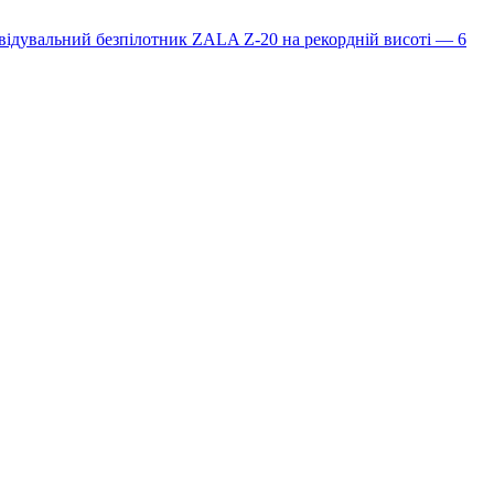
ідувальний безпілотник ZALA Z-20 на рекордній висоті — 6