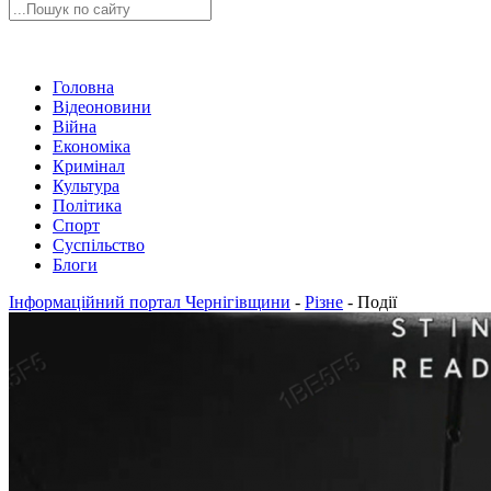
Головна
Відеоновини
Війна
Економіка
Кримінал
Культура
Політика
Спорт
Суспільство
Блоги
Інформаційний портал Чернігівщини
-
Різне
-
Події