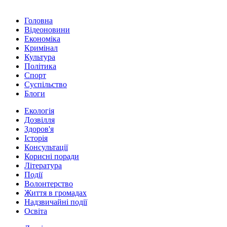
Головна
Відеоновини
Економіка
Кримінал
Культура
Політика
Спорт
Суспільство
Блоги
Екологія
Дозвілля
Здоров'я
Історія
Консультації
Корисні поради
Література
Події
Волонтерство
Життя в громадах
Надзвичайні події
Освіта