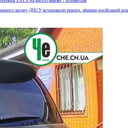
ворожий ZALA на висоті майже 7 кілометрів
нного загону ДПСУ встановили рекорд, збивши російський розв