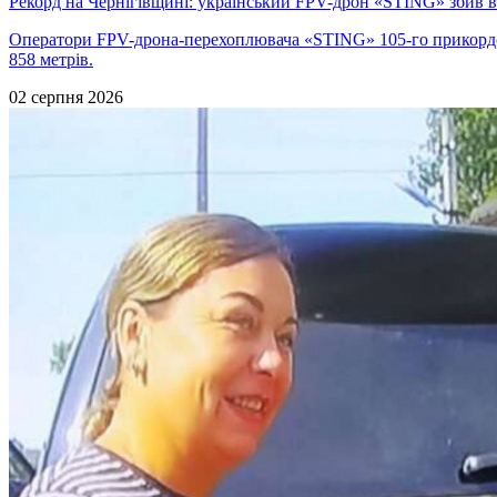
Рекорд на Чернігівщині: український FPV-дрон «STING» збив 
Оператори FPV-дрона-перехоплювача «STING» 105-го прикордо
858 метрів.
02 серпня 2026