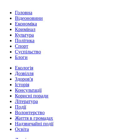
Головна
Відеоновини
Економіка
Кримінал
Культура
Політика
Спорт
Суспільство
Блоги
Екологія
Дозвілля
Здоров'я
Історія
Консультації
Корисні поради
Література
Події
Волонтерство
Життя в громадах
Надзвичайні події
Освіта