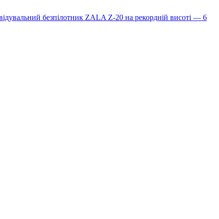
ідувальний безпілотник ZALA Z-20 на рекордній висоті — 6