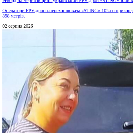
Рекорд на Чернігівщині: український FPV-дрон «STING» збив 
Оператори FPV-дрона-перехоплювача «STING» 105-го прикордо
858 метрів.
02 серпня 2026