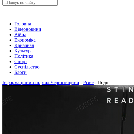
Головна
Відеоновини
Війна
Економіка
Кримінал
Культура
Політика
Спорт
Суспільство
Блоги
Інформаційний портал Чернігівщини
-
Різне
-
Події