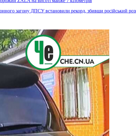
ворожий ZALA на висоті майже 7 кілометрів
нного загону ДПСУ встановили рекорд, збивши російський розв