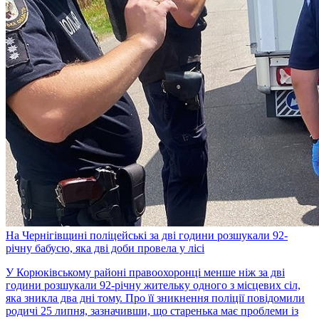
На Чернігівщині поліцейські за дві години розшукали 92-
річну бабусю, яка дві доби провела у лісі
У Корюківському районі правоохоронці менше ніж за дві
години розшукали 92-річну жительку одного з місцевих сіл,
яка зникла два дні тому. Про її зникнення поліції повідомили
родичі 25 липня, зазначивши, що старенька має проблеми із