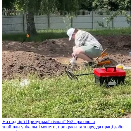
На подвір’ї Прилуцької гімназії №2 археологи
знайшли унікальні монети, прикраси та знаряддя праці доби