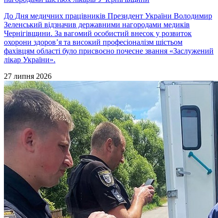
До Дня медичних працівників Президент України Володимир
Зеленський відзначив державними нагородами медиків
Чернігівщини. За вагомий особистий внесок у розвиток
охорони здоров’я та високий професіоналізм шістьом
фахівцям області було присвоєно почесне звання «Заслужений
лікар України».
27 липня 2026