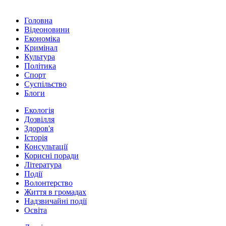
Головна
Відеоновини
Економіка
Кримінал
Культура
Політика
Спорт
Суспільство
Блоги
Екологія
Дозвілля
Здоров'я
Історія
Консультації
Корисні поради
Література
Події
Волонтерство
Життя в громадах
Надзвичайні події
Освіта