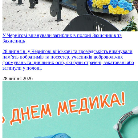
У Чернігові вшанували загиблих в полоні Захисників та
Захисниць
28 липня в у Чернігові військові та громадськість вшанували
пам’ять побратимів та посестер, учасників добровольчих
формувань та цивільних осіб, які були страчені, закатовані або
загинули у полоні.
28 липня 2026