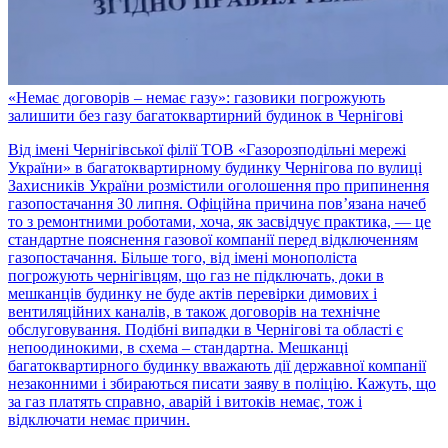
«Немає договорів – немає газу»: газовики погрожують
залишити без газу багатоквартирний будинок в Чернігові
Від імені Чернігівської філії ТОВ «Газорозподільні мережі
України» в багатоквартирному будинку Чернігова по вулиці
Захисників України розмістили оголошення про припинення
газопостачання 30 липня. Офіційна причина пов’язана начеб
то з ремонтними роботами, хоча, як засвідчує практика, — це
стандартне пояснення газової компанії перед відключенням
газопостачання. Більше того, від імені монополіста
погрожують чернігівцям, що газ не підключать, доки в
мешканців будинку не буде актів перевірки димових і
вентиляційних каналів, в також договорів на технічне
обслуговування. Подібні випадки в Чернігові та області є
непоодинокими, в схема – стандартна. Мешканці
багатоквартирного будинку вважають дії державної компанії
незаконними і збираються писати заяву в поліцію. Кажуть, що
за газ платять справно, аварій і витоків немає, тож і
відключати немає причин.