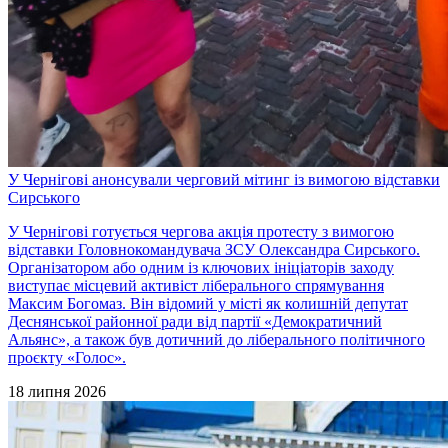
У Чернігові анонсували черговий мітинг із вимогою відставки
Сирського
У Чернігові готується чергова акція протесту з вимогою
відставки Головнокомандувача ЗСУ Олександра Сирського.
Організатором або одним із ключових ініціаторів заходу
виступає місцевий активіст ліберального спрямування
Максим Богомаз. Він відомий у місті як колишній депутат
Деснянської районної ради від партії «Демократичний
Альянс», а також був дотичний до ліберального політичного
проєкту «Голос».
18 липня 2026