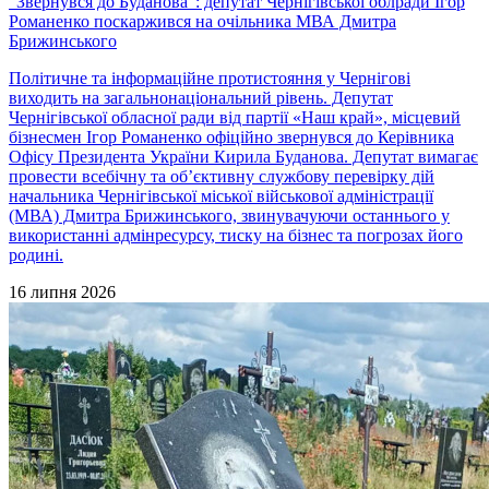
“Звернувся до Буданова”: депутат Чернігівської облради Ігор
Романенко поскаржився на очільника МВА Дмитра
Брижинського
Політичне та інформаційне протистояння у Чернігові
виходить на загальнонаціональний рівень. Депутат
Чернігівської обласної ради від партії «Наш край», місцевий
бізнесмен Ігор Романенко офіційно звернувся до Керівника
Офісу Президента України Кирила Буданова. Депутат вимагає
провести всебічну та об’єктивну службову перевірку дій
начальника Чернігівської міської військової адміністрації
(МВА) Дмитра Брижинського, звинувачуючи останнього у
використанні адмінресурсу, тиску на бізнес та погрозах його
родині.
16 липня 2026