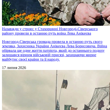
Назавжди у строю: у Стахорщині Новгороді-Сіверського
району провели в останню путь воїна Лева Анікеєва
Новгород-Сіверська громада провела в останню путь свого
земляка, Захисника України Анікеєва Лева Борисовича. Війна
обірвала ще одне життя патріота, який до останнього подиху
залишався вірним військовій присязі, захищаючи мирне
майбутнє своєї країни та її народу.
17 липня 2026