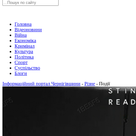
Головна
Відеоновини
Війна
Економіка
Кримінал
Культура
Політика
Спорт
Суспільство
Блоги
Інформаційний портал Чернігівщини
-
Різне
-
Події