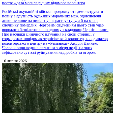
постраждала могила рідних відомого волонтера
Російські окупаційні війська продовжують демонструвати
повну відсутність будь-яких моральних меж, здійснюючи
атаки не лише на цивільну інфраструктуру, а й на місця
спочинку померлих. Черговим свідченням цього став удар
ворожого безпілотника по одному з кладовищ Чернігівщини.
Про наслідки цинічного влучання на своїй сторінці у
соцмережах повідомив чернігівський волонтер, координатор
волонтерського центру на «Ремзаводі» Андрій Дайнеко.
Чоловік оприлюднив світлини з місця події, на яких
зафіксовано суттєві руйнування надгробків та огорож.
16 липня 2026