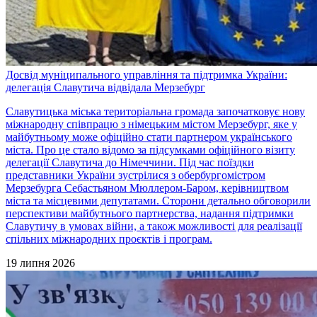
Досвід муніципального управління та підтримка України:
делегація Славутича відвідала Мерзебург
Славутицька міська територіальна громада започатковує нову
міжнародну співпрацю з німецьким містом Мерзебург, яке у
майбутньому може офіційно стати партнером українського
міста. Про це стало відомо за підсумками офіційного візиту
делегації Славутича до Німеччини. Під час поїздки
представники України зустрілися з обербургомістром
Мерзебурга Себастьяном Мюллером-Баром, керівництвом
міста та місцевими депутатами. Сторони детально обговорили
перспективи майбутнього партнерства, надання підтримки
Славутичу в умовах війни, а також можливості для реалізації
спільних міжнародних проєктів і програм.
19 липня 2026