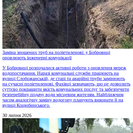
Заміна зношених труб на поліетиленові: у Бобровиці
оновлюють інженерні комунікації
У Бобровиці розпочалися активні роботи з оновлення мереж
водопостачання. Наразі комунальні служби працюють на
вулиці Слобожанській, де старі та аварійні труби замінюють
на сучасні поліетиленові. Фахівці зазначають, що це дозволить
суттєво покращити якість комунальних послуг та забезпечити
безперебійну подачу води місцевим жителям. Найближчим
часом аналогічну заміну водогону планують виконати й на
вулиці Коцюбинського.
30 липня 2026