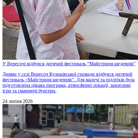
У Вересочі відбувся дитячий фестиваль “Майстриня шедеврів”
Днями у селі Вересоч Куликівської громади відбувся дитячий
фестиваль «Майстриня шедеврів”. Для малечі та підлітків була
підготовлена цікава програма, атмосферні локації, захопливі
ігри та смачнючі бургери.
24 липня 2026