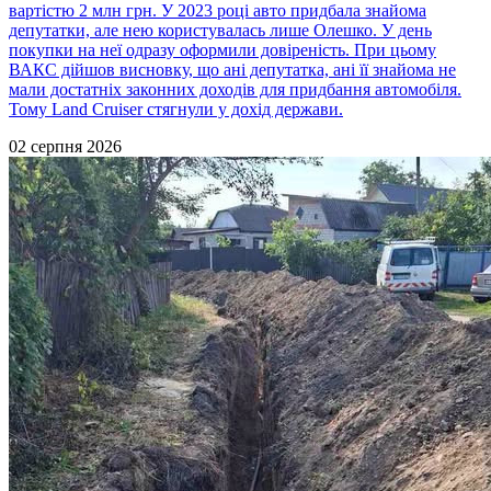
вартістю 2 млн грн. У 2023 році авто придбала знайома
депутатки, але нею користувалась лише Олешко. У день
покупки на неї одразу оформили довіреність. При цьому
ВАКС дійшов висновку, що ані депутатка, ані її знайома не
мали достатніх законних доходів для придбання автомобіля.
Тому Land Cruiser стягнули у дохід держави.
02 серпня 2026