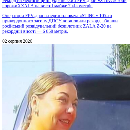
Рекорд на Чернігівщині: український FPV-дрон «STING» збив
ворожий ZALA на висоті майже 7 кілометрів
Оператори FPV-дрона-перехоплювача «STING» 105-го
прикордонного загону ДПСУ встановили рекорд, збивши
російський розвідувальний безпілотник ZALA Z-20 на
рекордній висоті — 6 858 метрів.
02 серпня 2026