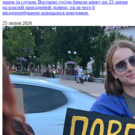
зором та слухом. Востаннє сусіди бачили жінку ще 23 липня
на власній присадибній ділянці, після чого її
місцеперебування залишалося невідомим.
25 липня 2026