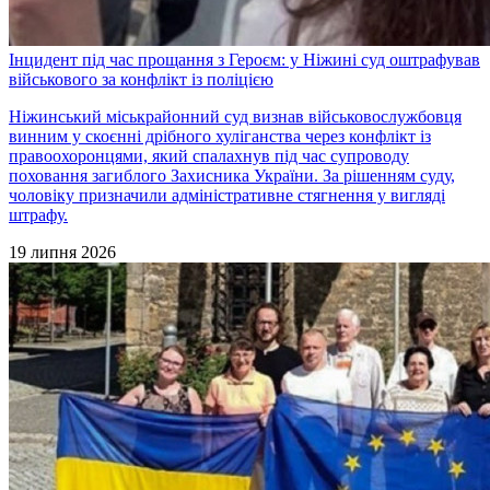
Інцидент під час прощання з Героєм: у Ніжині суд оштрафував
військового за конфлікт із поліцією
Ніжинський міськрайонний суд визнав військовослужбовця
винним у скоєнні дрібного хуліганства через конфлікт із
правоохоронцями, який спалахнув під час супроводу
поховання загиблого Захисника України. За рішенням суду,
чоловіку призначили адміністративне стягнення у вигляді
штрафу.
19 липня 2026