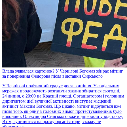
Влада злякалася картонок? У Чернігові Богомаз збирає мітинг
за повернення Федорова після відставки Сирського
У Чернігові політичний градус досяг кипіння. У соціальних
мережах продовжують розганяти заклик збиратися сьогодні,
24 липня, о 20:00 на Красній площі. Організатором і головним
диригентом цієї вуличної активності виступає місцевий
активіст Максим Богомаз. Що цікаво, мітинг відбудеться вже
після того, як одну з головних вимог протестувальників було
виконано: Олександра Сирського вже відправили у відставку.
Втім, зупинятися на цьому організатори, схоже, не
збираються.