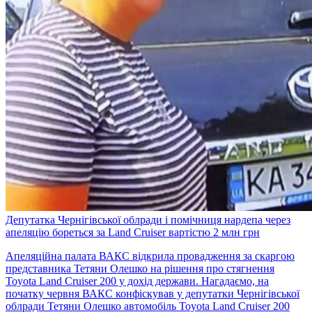
Депутатка Чернігівської облради і помічниця нардепа через
апеляцію бореться за Land Cruiser вартістю 2 млн грн
Апеляційна палата ВАКС відкрила провадження за скаргою
представника Тетяни Олешко на рішення про стягнення
Toyota Land Cruiser 200 у дохід держави. Нагадаємо, на
початку червня ВАКС конфіскував у депутатки Чернігівської
облради Тетяни Олешко автомобіль Toyota Land Cruiser 200