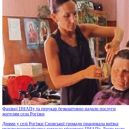
Фахівці ЦНАПу та перукар безкоштовно надали послуги
жителям села Рогізки
Днями у селі Рогізки Сновської громади працювала виїзна
мультидисциплінарна команда місцевого ЦНАПу. Люди мали