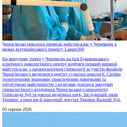
Чернігівські онкологи провели майстер-клас у Чернівцях в
межах всеукраїнського проекту Laparo360
На минулому тижні у Чернівцях на базі Буковинського
клінічного онкологічного центру відбувся перший виїзний
майстер-клас з лапароскопічної гінекології за участю фахівців
Чернігівського медичного центру сучасної онкології. Своїми
теоретичними знаннями, практичними навичками та
хірургічною майстерністю з колегами ділилися завідувач
гінекологічного відділення Чернігівського онкоцентру
Олександр Зуб та доктор медичних наук, Заслужений лікар
України, а нині ще й народний депутат України Валерій Зуб.
05 серпня 2026