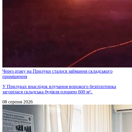
Через атаку на Прилуки сталося займання складського
приміщення
У Прилуках внаслідок влучання ворожого безпілотника
загорілася складська будівля площею 600 м².
08 серпня 2026