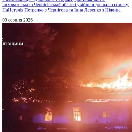
виховательки з Чернігівської області увійшли до цього списку.
НаНаталія Петренко з Чернігова та Інна Левенко з Ніжина.
09 серпня 2026