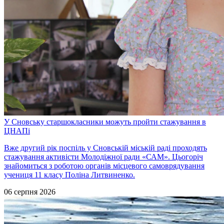
У Сновську старшокласники можуть пройти стажування в
ЦНАПі
Вже другий рік поспіль у Сновській міській раді проходять
стажування активісти Молодіжної ради «САМ». Цьогоріч
знайомиться з роботою органів місцевого самоврядування
учениця 11 класу Поліна Литвиненко.
06 серпня 2026