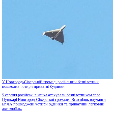
У Новгород-Сіверській громаді російський безпілотник
пошкодив чотири приватні будинки
5 серпня російські війська атакували безпілотником село
Пушкарі Новгород-Сіверської громади. Внаслідок влучання
БпЛА пошкоджені чотири будинки та приватний легковий
автомобіль.