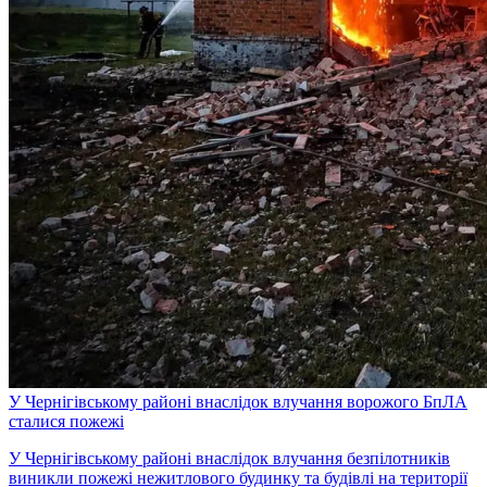
У Чернігівському районі внаслідок влучання ворожого БпЛА
сталися пожежі
У Чернігівському районі внаслідок влучання безпілотників
виникли пожежі нежитлового будинку та будівлі на території