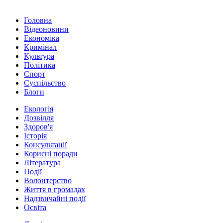
Головна
Відеоновини
Економіка
Кримінал
Культура
Політика
Спорт
Суспільство
Блоги
Екологія
Дозвілля
Здоров'я
Історія
Консультації
Корисні поради
Література
Події
Волонтерство
Життя в громадах
Надзвичайні події
Освіта