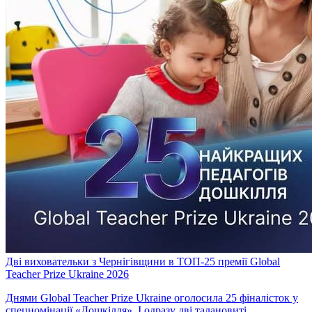
Дві виховательки з Чернігівщини в ТОП-25 премії Global
Teacher Prize Ukraine 2026
Днями Global Teacher Prize Ukraine оголосила 25 фіналісток у
спецномінації «Дошкілля». І одразу дві талановиті