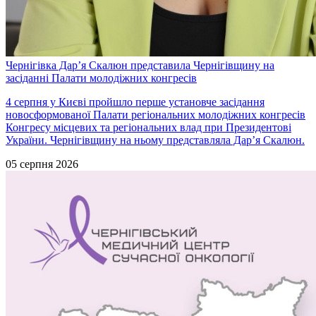
Чернігівка Дарʼя Скалюн представила Чернігівщину на
засіданні Палати молодіжних конгресів
4 серпня у Києві пройшло перше установче засідання
новосформованої Палати регіональних молодіжних конгресів
Конгресу місцевих та регіональних влад при Президентові
України. Чернігівщину на ньому представляла Дарʼя Скалюн.
05 серпня 2026