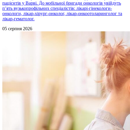
пацієнтів у Варві. До мобільної бригади онкологів увійдуть
п’ять вузькопрофільних спеціалістів: лікарі-гінекологи-
онкологи, лікар-хірург-онколог, лікар-онкоотоларинголог та
лікар-гематолог.
05 серпня 2026