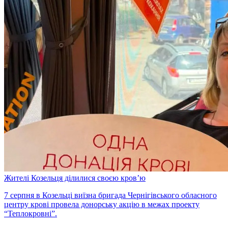
Жителі Козельця ділилися своєю кров’ю
7 серпня в Козельці виїзна бригада Чернігівського обласного
центру крові провела донорську акцію в межах проекту
“Теплокровні”.