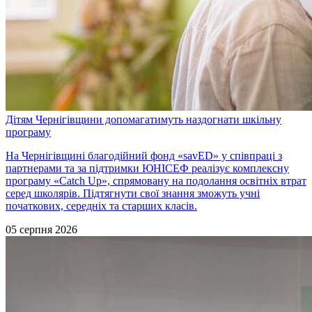
Дітям Чернігівщини допомагатимуть наздогнати шкільну
програму
На Чернігівщині благодійний фонд «savED» у співпраці з
партнерами та за підтримки ЮНІСЕФ реалізує комплексну
програму «Catch Up», спрямовану на подолання освітніх втрат
серед школярів. Підтягнути свої знання зможуть учні
початкових, середніх та старших класів.
05 серпня 2026