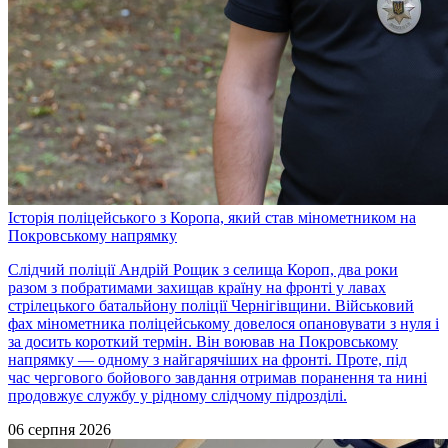
Історія поліцейського з Коропа, який став мінометником на
Покровському напрямку
Слідчий поліції Андрій Рощик з селища Короп, два роки
разом з побратимами захищав країну на фронті у лавах
стрілецького батальйону поліції Чернігівщини. Військовий
фах мінометника поліцейському довелося опановувати з нуля і
за досить короткий термін. Він воював на Покровському
напрямку — одному з найгарячіших на фронті. Проте, під
час чергового бойового завдання отримав поранення та нині
продовжує службу у рідному слідчому підрозділі.
06 серпня 2026