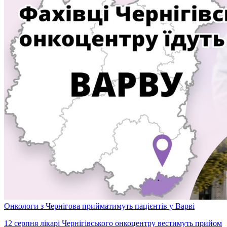
Онкологи з Чернігова прийматимуть пацієнтів у Варві
12 серпня лікарі Чернігівського онкоцентру вестимуть прийом