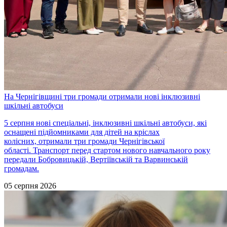
На Чернігівщині три громади отримали нові інклюзивні
шкільні автобуси
5 серпня нові спеціальні, інклюзивні шкільні автобуси, які
оснащені підйомниками для дітей на кріслах
колісних, отримали три громади Чернігівської
області. Транспорт перед стартом нового навчального року
передали Бобровицькій, Вертіївській та Варвинській
громадам.
05 серпня 2026